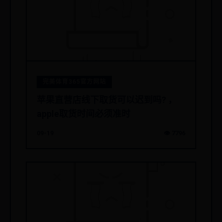
完美体育365官方网站
苹果直营店线下取货可以迟到吗? ，
apple取货时间必须准时
09-19
👁️ 7796