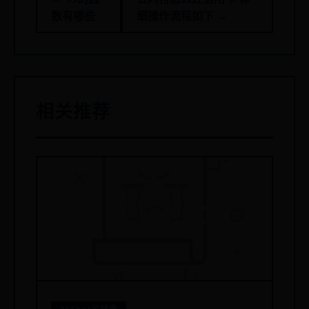
数有哪些
细操作流程如下 →
相关推荐