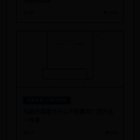
与购买成本
10-20
👁️ 1058
完美体育365官方网站
马超在蜀国为什么不受重用？因为这
一件事
08-13
👁️ 746