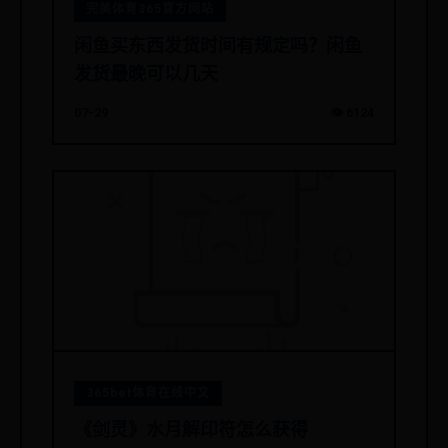
完美体育365官方网站
闲鱼买东西发货时间有规定吗？闲鱼
发货最晚可以几天
07-29
👁️ 6124
365bet体育在线中文
《剑灵》水月解印符怎么获得