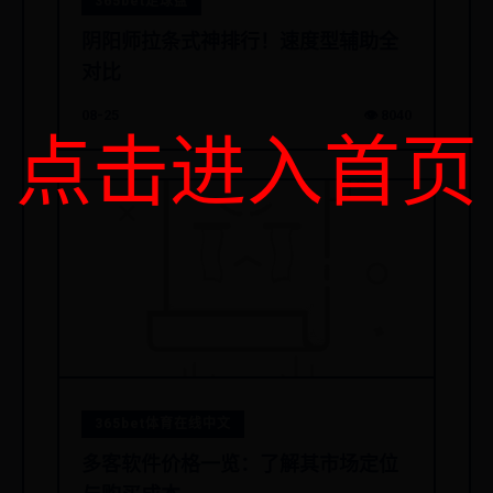
365bet足球盘
阴阳师拉条式神排行！速度型辅助全
对比
08-25
👁️ 8040
点击进入首页
365bet体育在线中文
多客软件价格一览：了解其市场定位