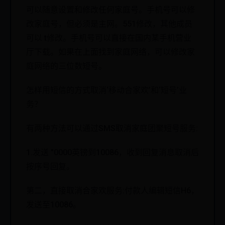
可以随意设置和修改任何家庭号。手机号可以修
改家庭号，但必须是主网。551修改，其他成员
可以 t修改。手机号可以直接在国内某手机营业
厅下载。如果在上面找到家庭网络，可以修改家
庭网络的三位数短号。
怎样用短信的方式取消‘移动合家欢’和‘短号’业
务？
有两种方法可以通过SMS取消家庭团聚短号服务:
1.发送 "0000英镑到10086，收到回复消息取消后
按序号回复。
第二，直接取消合家欢服务:付款人编辑短信H6，
发送至10086。