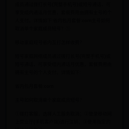
成员通过拨打长号(完整手机号)或短号通话，可
享受组内通话月优惠，套餐费用由拥有主号的个
人支付。详情如下:省内包月套餐:corn主号如何
取消单个家庭成员短号？①
移动家庭短号省内互打怎样收费？
短号家庭网络成员通过拨打长号(完整手机号)或
短号通话，可享受组内通话月优惠，套餐费用由
拥有主号的个人支付。详情如下:
省内包月套餐:corn
主号如何取消单个家庭成员短号？
①拨打客服，选择人工服务取消；②登录移动网
上营业厅(手机客户端)进行注销；③使用指定的