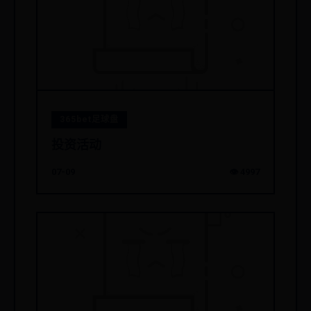
365bet足球盘
投资活动
07-09
👁️ 4997