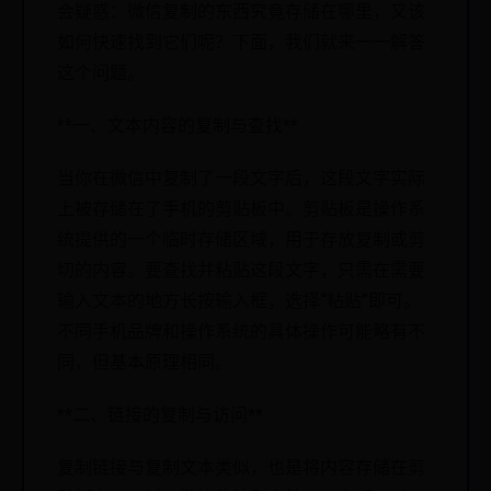
会疑惑：微信复制的东西究竟存储在哪里，又该
如何快速找到它们呢？下面，我们就来一一解答
这个问题。
**一、文本内容的复制与查找**
当你在微信中复制了一段文字后，这段文字实际
上被存储在了手机的剪贴板中。剪贴板是操作系
统提供的一个临时存储区域，用于存放复制或剪
切的内容。要查找并粘贴这段文字，只需在需要
输入文本的地方长按输入框，选择“粘贴”即可。
不同手机品牌和操作系统的具体操作可能略有不
同，但基本原理相同。
**二、链接的复制与访问**
复制链接与复制文本类似，也是将内容存储在剪