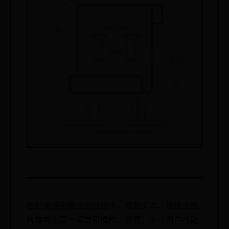
在日常使用微信的过程中，复制文本、链接或图
片等内容是一项常见操作。然而，不少用户可能