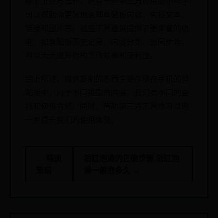
除了上述方法外，还有一些第三方应用或小程序
可以帮助你更好地管理剪贴板内容，包括文本、
链接和图片等。这些工具通常提供了更丰富的功
能，如剪贴板历史记录、内容分类、云同步等，
可以大大提升你的工作效率和便利性。
综上所述，微信复制的东西主要存储在手机的剪
贴板中，对于不同类型的内容，我们有不同的查
找和使用方式。同时，借助第三方工具也可以进
一步提升我们的使用体验。
← 略谈
浴缸泡澡的正确步骤 浴缸泡
柴窑
澡一般泡多久 →