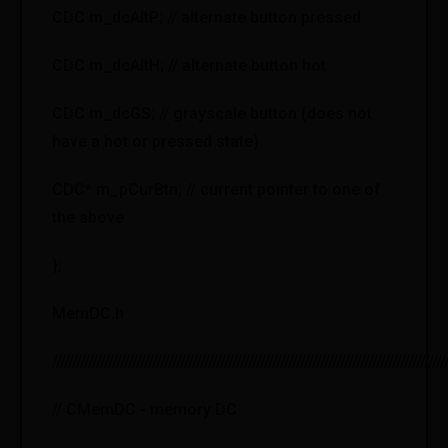
CDC m_dcAltP; // alternate button pressed
CDC m_dcAltH; // alternate button hot
CDC m_dcGS; // grayscale button (does not
have a hot or pressed state)
CDC* m_pCurBtn; // current pointer to one of
the above
};
MemDC.h
//////////////////////////////////////////////////////////////////////////////////////////////////
// CMemDC - memory DC