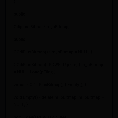
{
public:
Gdiplus::Bitmap* m_pBitmap;
public:
CGdiPlusBitmap() { m_pBitmap = NULL; }
CGdiPlusBitmap(LPCWSTR pFile) { m_pBitmap
= NULL; Load(pFile); }
virtual ~CGdiPlusBitmap() { Empty(); }
void Empty() { delete m_pBitmap; m_pBitmap =
NULL; }
bool Load(LPCWSTR pFile)