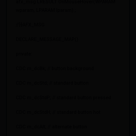
afx_msg LRESULT OnMouseHover(WPARAM
wparam, LPARAM lparam) ;
//}}AFX_MSG
DECLARE_MESSAGE_MAP()
private:
CDC m_dcBk; // button background
CDC m_dcStd; // standard button
CDC m_dcStdP; // standard button pressed
CDC m_dcStdH; // standard button hot
CDC m_dcAlt; // alternate button