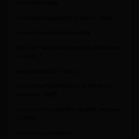
std and alt images
void EnableToggle(BOOL bEnable = TRUE);
// return the enable/disable state
BOOL IsDisabled(void) {return (m_bIsDisabled
== TRUE); }
void SetBkGnd(CDC* pDC);
void SetToolTipText(CString spText, BOOL
bActivate = TRUE);
void SetToolTipText(UINT nId, BOOL bActivate
= TRUE);
void SetHorizontal(bool