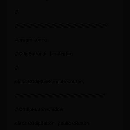
//
///////////////////////////////////////////////////////////////////////////////
#pragma once
// GdipButton.h : header file
//
class CGdiPlusBitmapResource;
/////////////////////////////////////////////////////////////////////////////
// CGdipButton window
class CGdipButton : public CButton