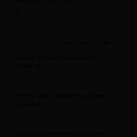
{
Empty();
m_pBitmap = Gdiplus::Bitmap::FromFile(pFile);
return m_pBitmap->GetLastStatus() ==
Gdiplus::Ok;
}
operator Gdiplus::Bitmap*() const { return
m_pBitmap; }
};
class CGdiPlusBitmapResource : public