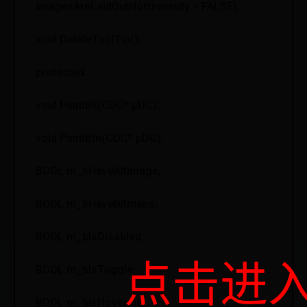
ImagesAreLaidOutHorizontally = FALSE);
void DeleteToolTip();
protected:
void PaintBk(CDC* pDC);
void PaintBtn(CDC* pDC);
BOOL m_bHaveAltImage;
BOOL m_bHaveBitmaps;
BOOL m_bIsDisabled;
点击进
BOOL m_bIsToggle;
BOOL m_bIsHovering;