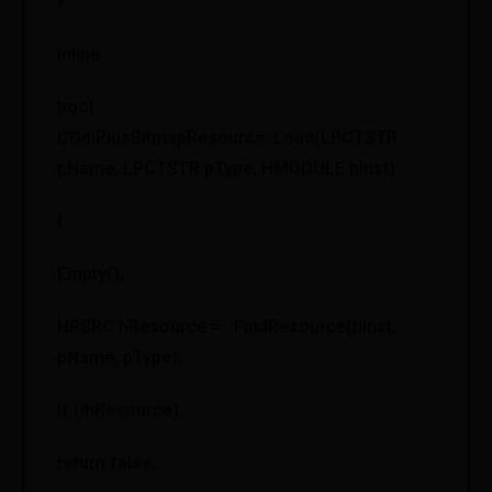
}
inline
bool
CGdiPlusBitmapResource::Load(LPCTSTR
pName, LPCTSTR pType, HMODULE hInst)
{
Empty();
HRSRC hResource = ::FindResource(hInst,
pName, pType);
if (!hResource)
return false;