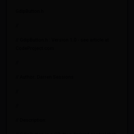
GdipButton.h
//
// GdipButton.h : Version 1.0 - see article at
CodeProject.com
//
// Author: Darren Sessions
//
//
// Description: