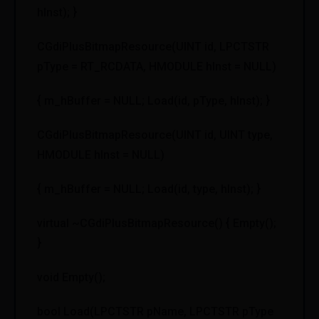
hInst); }
CGdiPlusBitmapResource(UINT id, LPCTSTR
pType = RT_RCDATA, HMODULE hInst = NULL)
{ m_hBuffer = NULL; Load(id, pType, hInst); }
CGdiPlusBitmapResource(UINT id, UINT type,
HMODULE hInst = NULL)
{ m_hBuffer = NULL; Load(id, type, hInst); }
virtual ~CGdiPlusBitmapResource() { Empty();
}
void Empty();
bool Load(LPCTSTR pName, LPCTSTR pType