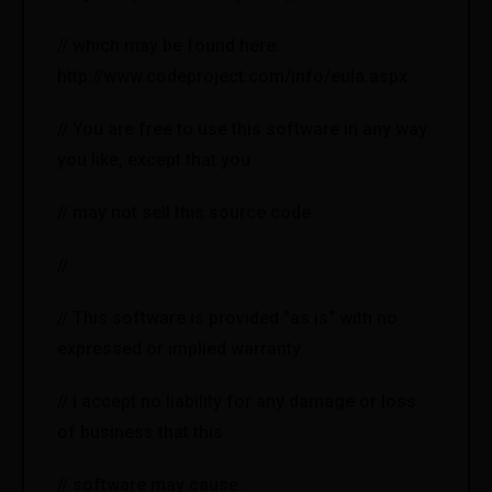
// which may be found here:
http://www.codeproject.com/info/eula.aspx
// You are free to use this software in any way
you like, except that you
// may not sell this source code.
//
// This software is provided "as is" with no
expressed or implied warranty.
// I accept no liability for any damage or loss
of business that this
// software may cause.