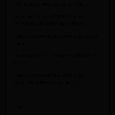
= RT_RCDATA, HMODULE hInst = NULL);
bool Load(UINT id, LPCTSTR pType =
RT_RCDATA, HMODULE hInst = NULL)
{ return Load(MAKEINTRESOURCE(id), pType,
hInst); }
bool Load(UINT id, UINT type, HMODULE hInst
= NULL)
{ return Load(MAKEINTRESOURCE(id),
MAKEINTRESOURCE(type), hInst); }
};
inline