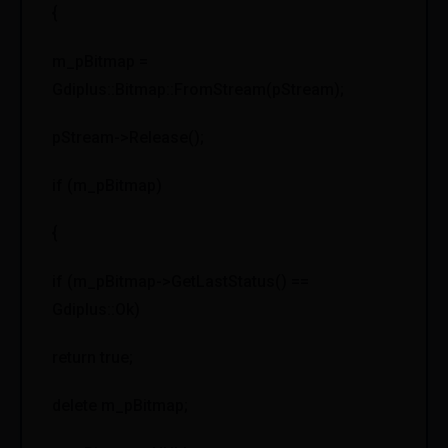
{
m_pBitmap =
Gdiplus::Bitmap::FromStream(pStream);
pStream->Release();
if (m_pBitmap)
{
if (m_pBitmap->GetLastStatus() ==
Gdiplus::Ok)
return true;
delete m_pBitmap;