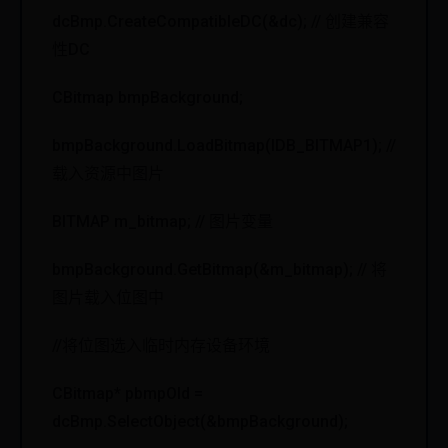
dcBmp.CreateCompatibleDC(&dc); // 创建兼容
性DC
CBitmap bmpBackground;
bmpBackground.LoadBitmap(IDB_BITMAP1); //
载入资源中图片
BITMAP m_bitmap; // 图片变量
bmpBackground.GetBitmap(&m_bitmap); // 将
图片载入位图中
//将位图选入临时内存设备环境
CBitmap* pbmpOld =
dcBmp.SelectObject(&bmpBackground);