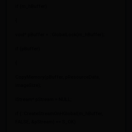
if (m_hBuffer)
{
void* pBuffer = ::GlobalLock(m_hBuffer);
if (pBuffer)
{
CopyMemory(pBuffer, pResourceData,
imageSize);
IStream* pStream = NULL;
if (::CreateStreamOnHGlobal(m_hBuffer,
FALSE, &pStream) == S_OK)