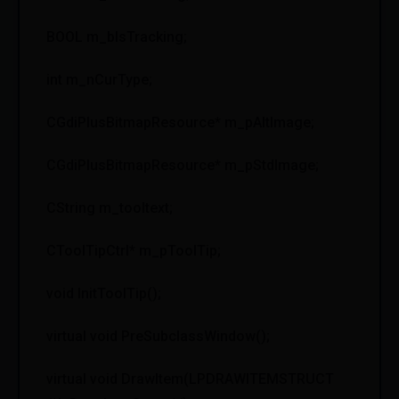
BOOL m_bIsTracking;
int m_nCurType;
CGdiPlusBitmapResource* m_pAltImage;
CGdiPlusBitmapResource* m_pStdImage;
CString m_tooltext;
CToolTipCtrl* m_pToolTip;
void InitToolTip();
virtual void PreSubclassWindow();
virtual void DrawItem(LPDRAWITEMSTRUCT