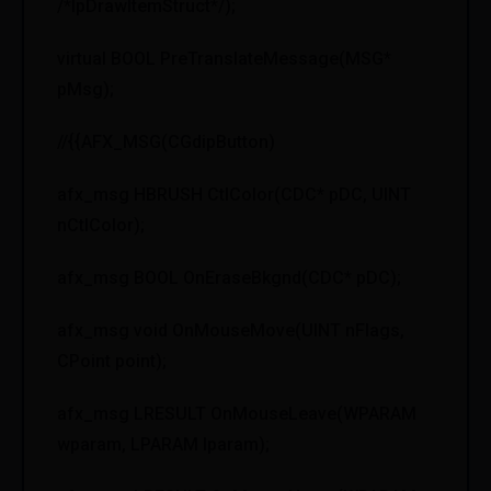
/*lpDrawItemStruct*/);
virtual BOOL PreTranslateMessage(MSG*
pMsg);
//{{AFX_MSG(CGdipButton)
afx_msg HBRUSH CtlColor(CDC* pDC, UINT
nCtlColor);
afx_msg BOOL OnEraseBkgnd(CDC* pDC);
afx_msg void OnMouseMove(UINT nFlags,
CPoint point);
afx_msg LRESULT OnMouseLeave(WPARAM
wparam, LPARAM lparam);