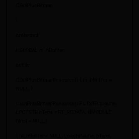
CGdiPlusBitmap
{
protected:
HGLOBAL m_hBuffer;
public:
CGdiPlusBitmapResource() { m_hBuffer =
NULL; }
CGdiPlusBitmapResource(LPCTSTR pName,
LPCTSTR pType = RT_RCDATA, HMODULE
hInst = NULL)
{ m_hBuffer = NULL; Load(pName, pType,