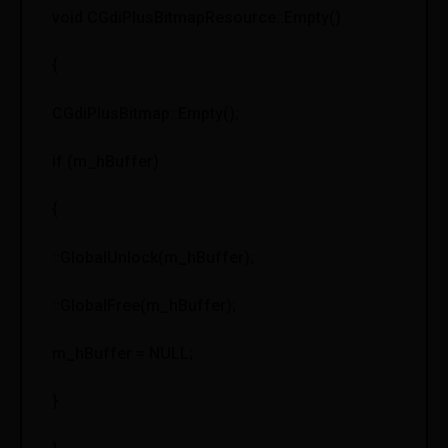
void CGdiPlusBitmapResource::Empty()
{
CGdiPlusBitmap::Empty();
if (m_hBuffer)
{
::GlobalUnlock(m_hBuffer);
::GlobalFree(m_hBuffer);
m_hBuffer = NULL;
}