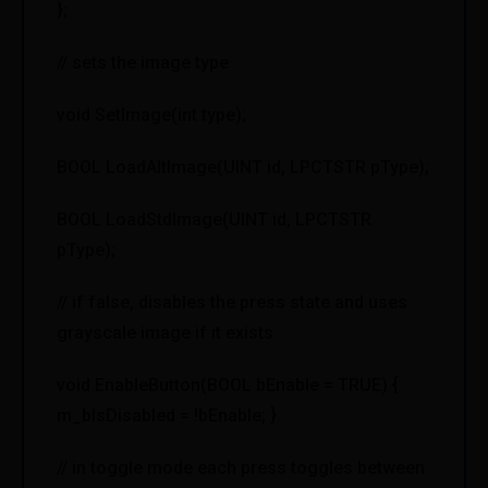
};
// sets the image type
void SetImage(int type);
BOOL LoadAltImage(UINT id, LPCTSTR pType);
BOOL LoadStdImage(UINT id, LPCTSTR
pType);
// if false, disables the press state and uses
grayscale image if it exists
void EnableButton(BOOL bEnable = TRUE) {
m_bIsDisabled = !bEnable; }
// in toggle mode each press toggles between