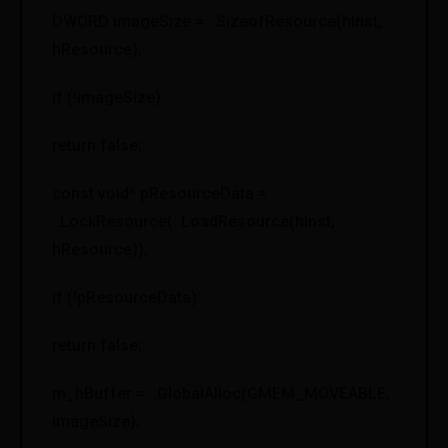
DWORD imageSize = ::SizeofResource(hInst,
hResource);
if (!imageSize)
return false;
const void* pResourceData =
::LockResource(::LoadResource(hInst,
hResource));
if (!pResourceData)
return false;
m_hBuffer = ::GlobalAlloc(GMEM_MOVEABLE,
imageSize);