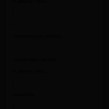
m_pBitmap = NULL;
}
}
::GlobalUnlock(m_hBuffer);
}
::GlobalFree(m_hBuffer);
m_hBuffer = NULL;
}
return false;
}