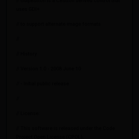
// GdipButton is a CButton derived control that
uses GDI+
// to support alternate image formats
//
// History
// Version 1.0 - 2008 June 10
// - Initial public release
//
// License:
// This software is released under the Code
Project Open License (CPOL),