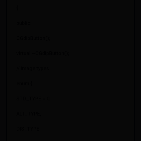
{
public:
CGdipButton();
virtual ~CGdipButton();
// image types
enum {
STD_TYPE = 0,
ALT_TYPE,
DIS_TYPE