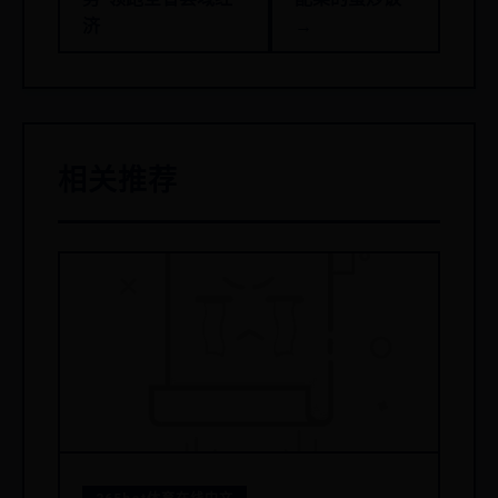
济
→
相关推荐