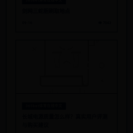
365bet体育在线中文
剑网三蛇胆刷取地点
09-16
👁️ 7043
365bet体育在线中文
长城电源质量怎么样？真实用户评测
与购买建议