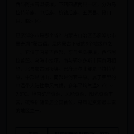
西与阿拉善盟接壤。下辖四旗两县一区，分为乌
拉特前旗、中后旗、杭锦后旗、五原县、磴口
县、临河区。
巴彦淖尔市是哪个省？内蒙古自治区巴彦淖尔市
里奇湖 "蒙古语。是内蒙古下辖的9个地级市之
一。它位于内蒙古西部，东与包头接壤，西与阿
拉善盟、乌海市接壤，南与鄂尔多斯市隔黄河相
望，北与蒙古国接壤。巴彦淖尔北部是乌拉特草
原，中部是阴山，南部是河套平原。属于典型的
中温带大陆性季风气候，多年平均气温3.7℃ ~
7.6℃。境内矿产资源、风能资源、阳光资源丰
富，硫铁矿储量居全国首位，是风能资源最丰富
的地区之一。