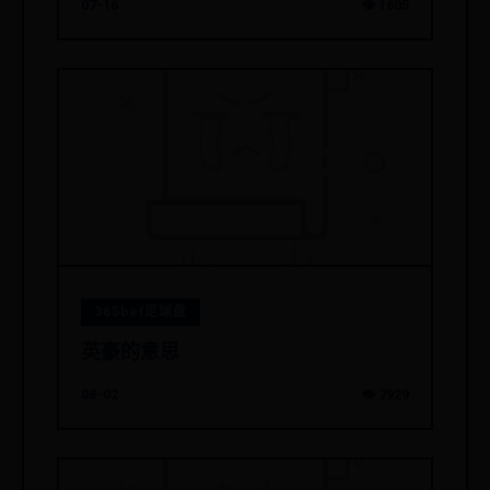
07-16
👁️ 1605
365bet足球盘
英豪的意思
08-02
👁️ 7929