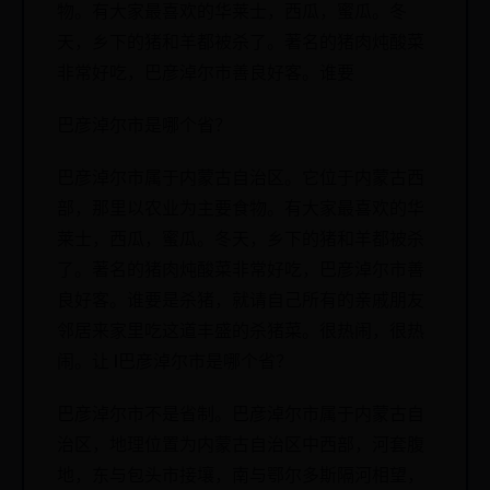
物。有大家最喜欢的华莱士，西瓜，蜜瓜。冬
天，乡下的猪和羊都被杀了。著名的猪肉炖酸菜
非常好吃，巴彦淖尔市善良好客。谁要
巴彦淖尔市是哪个省？
巴彦淖尔市属于内蒙古自治区。它位于内蒙古西
部，那里以农业为主要食物。有大家最喜欢的华
莱士，西瓜，蜜瓜。冬天，乡下的猪和羊都被杀
了。著名的猪肉炖酸菜非常好吃，巴彦淖尔市善
良好客。谁要是杀猪，就请自己所有的亲戚朋友
邻居来家里吃这道丰盛的杀猪菜。很热闹，很热
闹。让 l巴彦淖尔市是哪个省？
巴彦淖尔市不是省制。巴彦淖尔市属于内蒙古自
治区，地理位置为内蒙古自治区中西部，河套腹
地，东与包头市接壤，南与鄂尔多斯隔河相望，