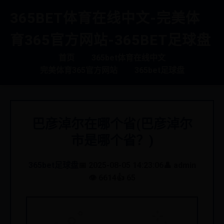
365BET体育在线中文-完美体
育365官方网站-365BET足球盘
首页
365bet体育在线中文
完美体育365官方网站
365bet足球盘
巴彦淖尔在哪个省(巴彦淖尔
市是哪个省？)
365bet足球盘
📅 2025-08-05 14:23:06
👤 admin
👁️ 6614
👍 65