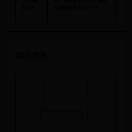
← 乐理
形容翅膀的形容词(一般形
知识入
容翅膀的成语)(26个) →
门
相关推荐