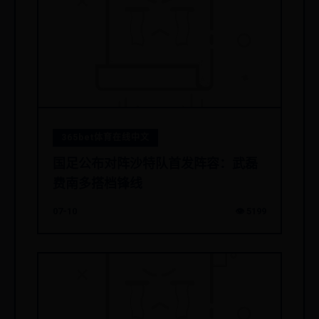
365bet体育在线中文
国足公布对阵沙特队首发阵容：武磊
费南多搭档锋线
07-10
👁️ 5199