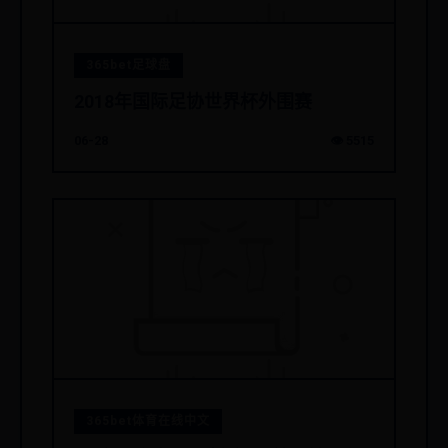
365bet足球盘
2018年国际足协世界杯外围赛
06-28
👁️ 5515
365bet体育在线中文