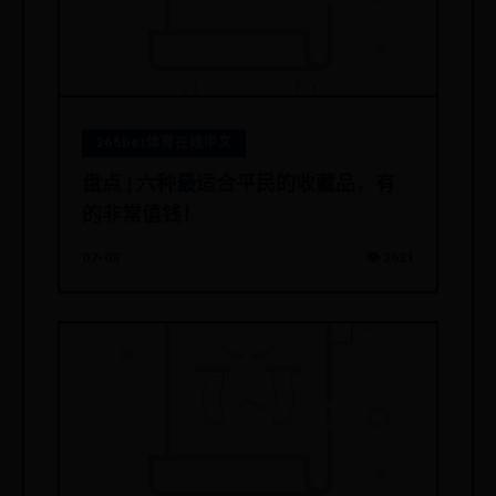
365bet体育在线中文
盘点 | 六种最适合平民的收藏品，有
的非常值钱！
07-08
👁️ 2621